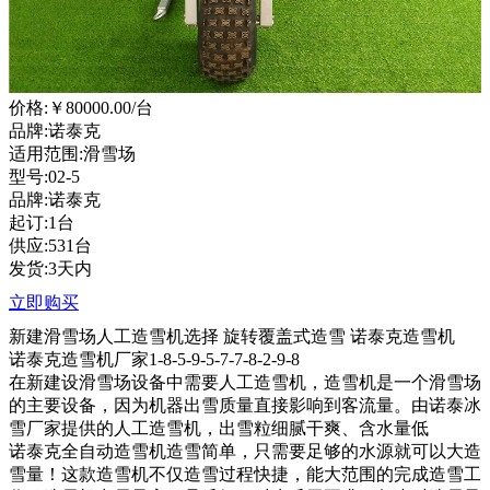
价格:
￥80000.00
/台
品牌:诺泰克
适用范围:滑雪场
型号:02-5
品牌:诺泰克
起订:1台
供应:531台
发货:3天内
立即购买
新建滑雪场人工造雪机选择 旋转覆盖式造雪 诺泰克造雪机
诺泰克造雪机厂家1-8-5-9-5-7-7-8-2-9-8
在新建设滑雪场设备中需要人工造雪机，造雪机是一个滑雪场
的主要设备，因为机器出雪质量直接影响到客流量。由诺泰冰
雪厂家提供的人工造雪机，出雪粒细腻干爽、含水量低
诺泰克全自动造雪机造雪简单，只需要足够的水源就可以大造
雪量！这款造雪机不仅造雪过程快捷，能大范围的完成造雪工