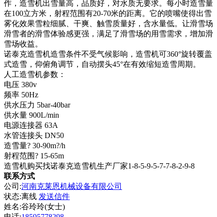
作，造雪机出雪量高，品质好，对水质无要求。每小时造雪量
在100立方米，射程范围有20-70米的距离。它的喷嘴使得出雪
雾化效果雪粒细腻、干爽、触雪质量好，含水量低。让滑雪场
滑雪者的滑雪体验感更强，满足了滑雪场的用雪需求，增加滑
雪场收益。
诺泰克造雪机造雪条件不受气候影响，造雪机可360°旋转覆盖
式造雪，仰俯角调节，自动摆头45°在有效缩短造雪周期。
人工造雪机参数：
电压 380v
频率 50Hz
供水压力 5bar-40bar
供水量 900L/min
电源连接器 63A
水管连接头 DN50
造雪量? 30-90m?/h
射程范围? 15-65m
造雪机购买找诺泰克造雪机生产厂家1-8-5-9-5-7-7-8-2-9-8
联系方式
公司:
河南克莱恩机械设备有限公司
状态:
离线
发送信件
姓名:谷玲玲(女士)
电话:
18595778298